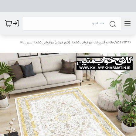
56631396
/
خانه و آشپزخانه
/
روفرشی کشدار (کاور فرش)
/
روفرشی کشدار سری ME