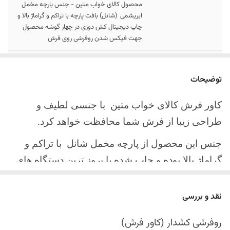
محصول کالای خواب متین - جنس پارچه مخمل
ابریشمی (شانل) بافت پارچه با تراکم و گراماژ بالا و
چاپ دیجیتال کش دوزی در چهار گوشه محصول
جهت فیکس شدن روفرشی روی فرش
سایز کالا
موجود در سایز بندی : 4 ، 6 ، 9 ، 12 متری
توضیحات
ارسال کالا
ارسال کالای خواب متین تا کمتر از 30 روز کاری
آینده
کاور فرش کالای خواب متین با جنسی لطیف و
طراحی زیبا از فرش شما محافظت خواهد کرد.
جنس این محصول از پارچه مخمل شانل
با تراکم و
گراماژ بالا بوده و چاپ شده با بروز ترین دستگاه های
چاپ تمام دیجیتال می باشد.
نقد و بررسی
چهار گوشه این محصول با کش باکیفیت دوخته‌شده
است تا زیر فرش فیکس شود و مانع سر خوردن روی
روفرشی کشدار (کاور فرش)