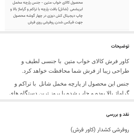
محصول کالای خواب متین - جنس پارچه مخمل
ابریشمی (شانل) بافت پارچه با تراکم و گراماژ بالا و
چاپ دیجیتال کش دوزی در چهار گوشه محصول
جهت فیکس شدن روفرشی روی فرش
سایز کالا
موجود در سایز بندی : 4 ، 6 ، 9 ، 12 متری
توضیحات
ارسال کالا
ارسال کالای خواب متین تا کمتر از 30 روز کاری
آینده
کاور فرش کالای خواب متین با جنسی لطیف و
طراحی زیبا از فرش شما محافظت خواهد کرد.
جنس این محصول از پارچه مخمل شانل
با تراکم و
گراماژ بالا بوده و چاپ شده با بروز ترین دستگاه های
چاپ تمام دیجیتال می باشد.
نقد و بررسی
چهار گوشه این محصول با کش باکیفیت دوخته‌شده
است تا زیر فرش فیکس شود و مانع سر خوردن روی
روفرشی کشدار (کاور فرش)