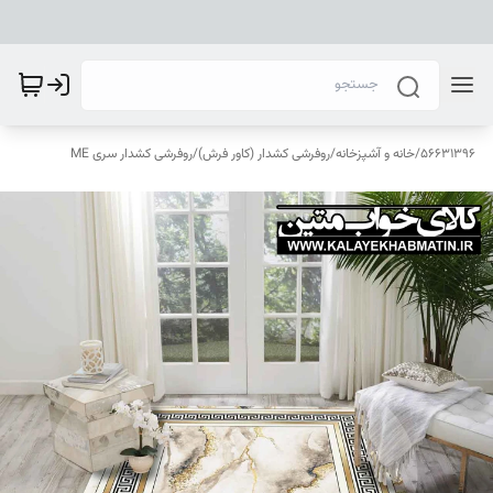
56631396
/
خانه و آشپزخانه
/
روفرشی کشدار (کاور فرش)
/
روفرشی کشدار سری ME