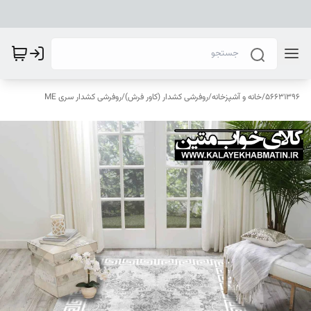
56631396
/
خانه و آشپزخانه
/
روفرشی کشدار (کاور فرش)
/
روفرشی کشدار سری ME