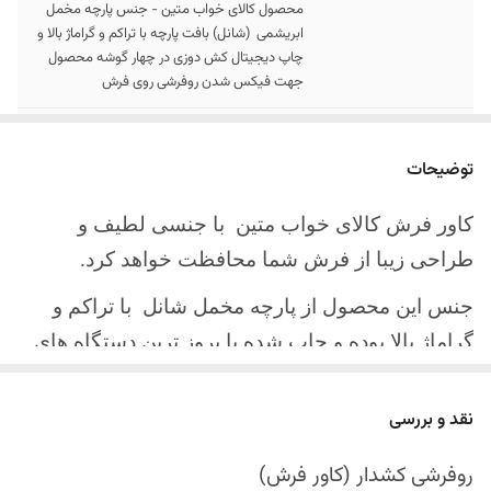
محصول کالای خواب متین - جنس پارچه مخمل
ابریشمی (شانل) بافت پارچه با تراکم و گراماژ بالا و
چاپ دیجیتال کش دوزی در چهار گوشه محصول
جهت فیکس شدن روفرشی روی فرش
سایز کالا
موجود در سایز بندی : 4 ، 6 ، 9 ، 12 متری
توضیحات
ارسال کالا
ارسال کالای خواب متین تا کمتر از 30 روز کاری
آینده
کاور فرش کالای خواب متین با جنسی لطیف و
طراحی زیبا از فرش شما محافظت خواهد کرد.
جنس این محصول از پارچه مخمل شانل
با تراکم و
گراماژ بالا بوده و چاپ شده با بروز ترین دستگاه های
چاپ تمام دیجیتال می باشد.
نقد و بررسی
چهار گوشه این محصول با کش باکیفیت دوخته‌شده
است تا زیر فرش فیکس شود و مانع سر خوردن روی
روفرشی کشدار (کاور فرش)