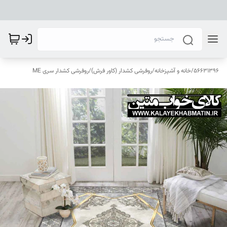
56631396
/
خانه و آشپزخانه
/
روفرشی کشدار (کاور فرش)
/
روفرشی کشدار سری ME