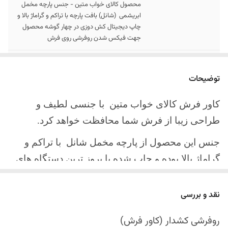
محصول کالای خواب متین - جنس پارچه مخمل
ابریشمی (شانل) بافت پارچه با تراکم و گراماژ بالا و
چاپ دیجیتال کش دوزی در چهار گوشه محصول
جهت فیکس شدن روفرشی روی فرش
سایز کالا
موجود در سایز بندی : 4 ، 6 ، 9 ، 12 متری
توضیحات
ارسال کالا
ارسال کالای خواب متین تا کمتر از 30 روز کاری
آینده
کاور فرش کالای خواب متین با جنسی لطیف و
طراحی زیبا از فرش شما محافظت خواهد کرد.
جنس این محصول از پارچه مخمل شانل
با تراکم و
گراماژ بالا بوده و چاپ شده با بروز ترین دستگاه های
چاپ تمام دیجیتال می باشد.
نقد و بررسی
چهار گوشه این محصول با کش باکیفیت دوخته‌شده
است تا زیر فرش فیکس شود و مانع سر خوردن روی
روفرشی کشدار (کاور فرش)