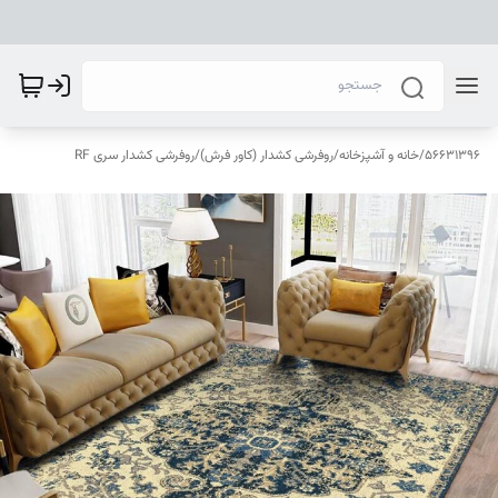
56631396
/
خانه و آشپزخانه
/
روفرشی کشدار (کاور فرش)
/
روفرشی کشدار سری RF