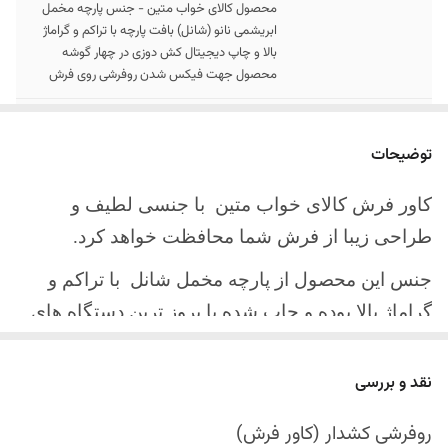
محصول کالای خواب متین - جنس پارچه مخمل
ابریشمی نانو (شانل) بافت پارچه با تراکم و گراماژ
بالا و چاپ دیجیتال کش دوزی در چهار گوشه
محصول جهت فیکس شدن روفرشی روی فرش
سایز کالا
موجود در سایز بندی : 4 ، 6 ، 9 ، 12 متری
توضیحات
ارسال کالا
ارسال کالای خواب متین تا کمتر از 30 روز کاری
آینده
کاور فرش کالای خواب متین با جنسی لطیف و
طراحی زیبا از فرش شما محافظت خواهد کرد.
جنس این محصول از پارچه مخمل شانل
با تراکم و
گراماژ بالا بوده و چاپ شده با بروز ترین دستگاه های
چاپ تمام دیجیتال می باشد.
نقد و بررسی
چهار گوشه این محصول با کش باکیفیت دوخته‌شده
است تا زیر فرش فیکس شود و مانع سر خوردن روی
روفرشی کشدار (کاور فرش)