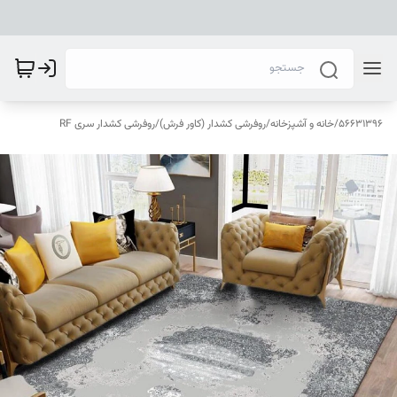
56631396
/
خانه و آشپزخانه
/
روفرشی کشدار (کاور فرش)
/
روفرشی کشدار سری RF