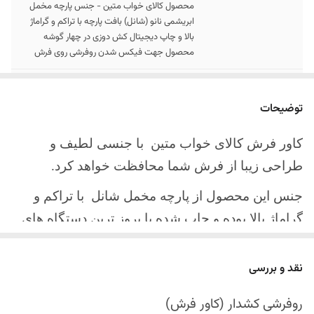
محصول کالای خواب متین - جنس پارچه مخمل
ابریشمی نانو (شانل) بافت پارچه با تراکم و گراماژ
بالا و چاپ دیجیتال کش دوزی در چهار گوشه
محصول جهت فیکس شدن روفرشی روی فرش
سایز کالا
موجود در سایز بندی : 4 ، 6 ، 9 ، 12 متری
توضیحات
ارسال کالا
ارسال کالای خواب متین تا کمتر از 30 روز کاری
آینده
کاور فرش کالای خواب متین با جنسی لطیف و
طراحی زیبا از فرش شما محافظت خواهد کرد.
جنس این محصول از پارچه مخمل شانل
با تراکم و
گراماژ بالا بوده و چاپ شده با بروز ترین دستگاه های
چاپ تمام دیجیتال می باشد.
نقد و بررسی
چهار گوشه این محصول با کش باکیفیت دوخته‌شده
است تا زیر فرش فیکس شود و مانع سر خوردن روی
روفرشی کشدار (کاور فرش)