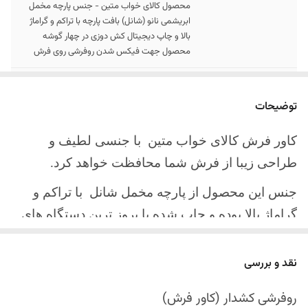
محصول کالای خواب متین - جنس پارچه مخمل
ابریشمی نانو (شانل) بافت پارچه با تراکم و گراماژ
بالا و چاپ دیجیتال کش دوزی در چهار گوشه
محصول جهت فیکس شدن روفرشی روی فرش
سایز کالا
موجود در سایز بندی : 4 ، 6 ، 9 ، 12 متری
توضیحات
ارسال کالا
ارسال کالای خواب متین تا کمتر از 30 روز کاری
آینده
کاور فرش کالای خواب متین با جنسی لطیف و
طراحی زیبا از فرش شما محافظت خواهد کرد.
جنس این محصول از پارچه مخمل شانل
با تراکم و
گراماژ بالا بوده و چاپ شده با بروز ترین دستگاه های
چاپ تمام دیجیتال می باشد.
نقد و بررسی
چهار گوشه این محصول با کش باکیفیت دوخته‌شده
است تا زیر فرش فیکس شود و مانع سر خوردن روی
روفرشی کشدار (کاور فرش)