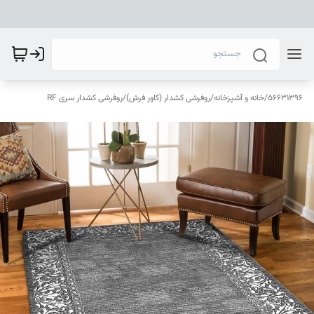
56631396
/
خانه و آشپزخانه
/
روفرشی کشدار (کاور فرش)
/
روفرشی کشدار سری RF