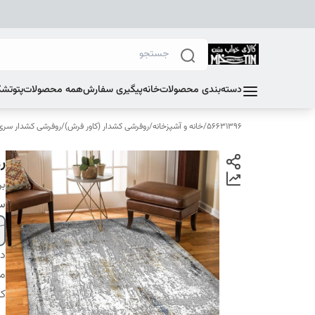
دسته‌بندی محصولات
خانه
پیگیری سفارش
همه محصولات
پتو
تشک
56631396
/
خانه و آشپزخانه
/
روفرشی کشدار (کاور فرش)
/
روفرشی کشدار سری F
ر
بر
سا
دس
م
کا