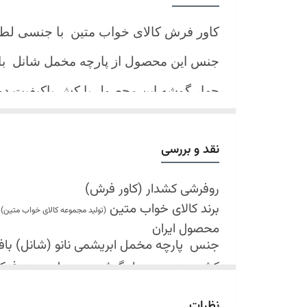
کاور فرش کالای خواب متین با جنسی لط
جنس این محصول از پارچه مخمل شانل
ب
چهار گوشه این محصول با کش باکیفیت 
نیز کش تعبیه شده که زیر فرش میرود و ب
کند.
نقد و بررسی
شرایط شستشو:
اولین شستشو ترجیحا خشک شویی شود
روفرشی کشدار (کاور فرش)
برند کالای خواب متین
شستشو در لباسشویی های خانگی بلامانع
(تولید مجموعه کالای خواب متین)
محصول ایران
حداکثر دمای شستشو 30 درجه سانتیگراد (عملیات ملایم)
جنس
پارچه مخمل ابریشمی نانو (شانل) بافت 
از پودر های صابونی و آنزیم دار(دانه آبی)
کش دوزی در چهار گوشه محصول جهت فی
خشک کردن در خشک کن مجاز نمی باشد
قابل شستشو
نظرات
در سایه خشک شود