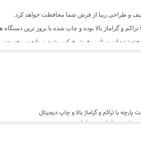
یف و طراحی زیبا از فرش شما محافظت خواهد کرد.
ا تراکم و گراماژ بالا بوده و چاپ شده با بروز ترین دستگاه
دوخته‌شده است تا زیر فرش فیکس شود و مانع سر خورد
اعث می شود هیچ چین و چروکی روی طرح زیبای روفرشی نن
 می باشد فقط به صورت جدا گانه شسته شود
پارچه با تراکم و گراماژ بالا و
چاپ دیجیتال
 استفاده نشود. (بهترین ماده شوینده رنگین شوی+ نرم کننده 
کس شدن روفرشی روی فرش