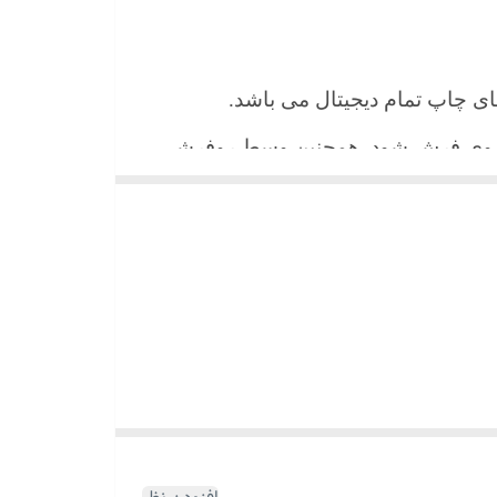
 های چاپ تمام دیجیتال می باشد.
ن روی فرش شود. همچنین وسط روفرشی
شیند و همواره جلوه زیبای خود را حفظ
میباشد)