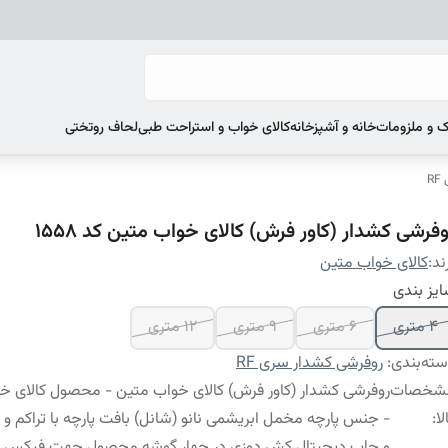
 و ملزومات
خانه و آشپزخانه
کالای خواب و استراحت طبی
لحاف روتختی
R
وفرشی کشدار (کاور فرش) کالای خواب متین کد 1558
ند:
کالای خواب متین
یز بندی
4 متری
6 متری
9 متری
12 متری
ته‌بندی
:
روفرشی کشدار سری RF
شخصات
روفرشی کشدار (کاور فرش) کالای خواب متین - محصول کالای خ
لا
:
- جنس پارچه مخمل ابریشمی نانو (شانل) بافت پارچه با تراکم و گرا
و چاپ دیجیتال کش دوزی در چهار گوشه محصول جهت فیکس