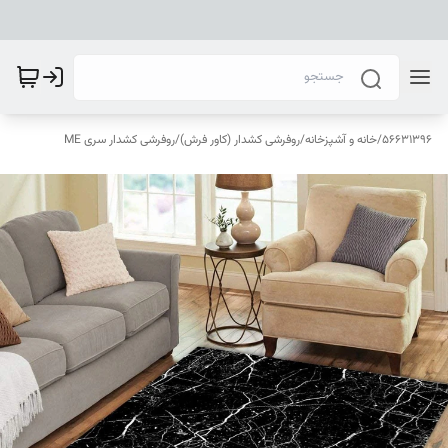
56631396
/
خانه و آشپزخانه
/
روفرشی کشدار (کاور فرش)
/
روفرشی کشدار سری ME