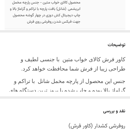
محصول کالای خواب متین - جنس پارچه مخمل
ابریشمی (شانل) بافت پارچه با تراکم و گراماژ بالا و
چاپ دیجیتال کش دوزی در چهار گوشه محصول
جهت فیکس شدن روفرشی روی فرش
سایز کالا
موجود در سایز بندی : 4 ، 6 ، 9 ، 12 متری
توضیحات
ارسال کالا
ارسال کالای خواب متین تا کمتر از 30 روز کاری
آینده
کاور فرش کالای خواب متین با جنسی لطیف و
طراحی زیبا از فرش شما محافظت خواهد کرد.
جنس این محصول از پارچه مخمل شانل
با تراکم و
گراماژ بالا بوده و چاپ شده با بروز ترین دستگاه های
چاپ تمام دیجیتال می باشد.
نقد و بررسی
چهار گوشه این محصول با کش باکیفیت دوخته‌شده
است تا زیر فرش فیکس شود و مانع سر خوردن روی
روفرشی کشدار (کاور فرش)