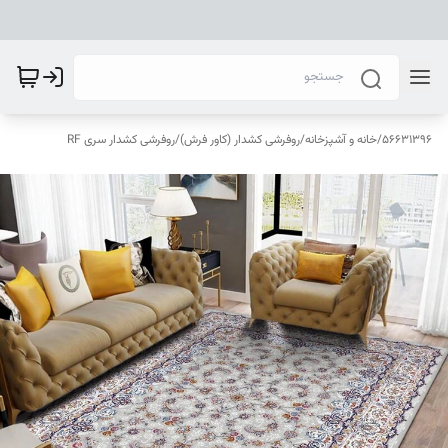
56631396
/
خانه و آشپزخانه
/
روفرشی کشدار (کاور فرش)
/
روفرشی کشدار سری RF