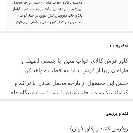
محصول کالای خواب متین - جنس پارچه مخمل
ابریشمی نانو (شانل) بافت پارچه با تراکم و گراماژ
بالا و چاپ دیجیتال کش دوزی در چهار گوشه
محصول جهت فیکس شدن روفرشی روی فرش
سایز کالا
موجود در سایز بندی : 4 ، 6 ، 9 ، 12 متری ( قابل
سفارش در ابعاد دلخواه-سایز غیر استاندارد)
توضیحات
ارسال کالا
ارسال کالای خواب متین تا کمتر از 30 روز کاری
کاور فرش کالای خواب متین با جنسی لطیف و
آینده
طراحی زیبا از فرش شما محافظت خواهد کرد.
جنس این محصول از پارچه مخمل شانل
با تراکم و
گراماژ بالا بوده و چاپ شده با بروز ترین دستگاه های
چاپ تمام دیجیتال می باشد.
نقد و بررسی
چهار گوشه این محصول با کش باکیفیت دوخته‌شده
است تا زیر فرش فیکس شود و مانع سر خوردن روی
روفرشی کشدار (کاور فرش)