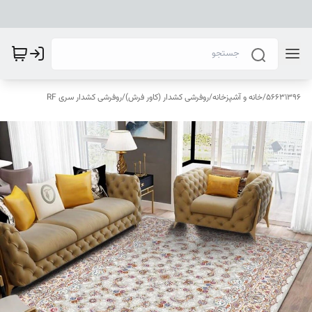
56631396
/
خانه و آشپزخانه
/
روفرشی کشدار (کاور فرش)
/
روفرشی کشدار سری RF