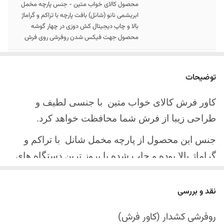
محصول کالای خواب متین - جنس پارچه مخمل
ابریشمی نانو (شانل) بافت پارچه با تراکم و گراماژ
بالا و چاپ دیجیتال کش دوزی در چهار گوشه
محصول جهت فیکس شدن روفرشی روی فرش
سایز کالا
موجود در سایز بندی : 4 ، 6 ، 9 ، 12 متری ( قابل
سفارش در ابعاد دلخواه-سایز غیر استاندارد)
توضیحات
ارسال کالا
ارسال کالای خواب متین تا کمتر از 30 روز کاری
کاور فرش کالای خواب متین با جنسی لطیف و
آینده
طراحی زیبا از فرش شما محافظت خواهد کرد.
جنس این محصول از پارچه مخمل شانل
با تراکم و
گراماژ بالا بوده و چاپ شده با بروز ترین دستگاه های
چاپ تمام دیجیتال می باشد.
نقد و بررسی
چهار گوشه این محصول با کش باکیفیت دوخته‌شده
است تا زیر فرش فیکس شود و مانع سر خوردن روی
روفرشی کشدار (کاور فرش)