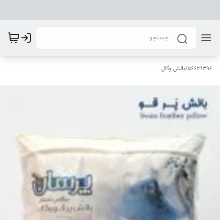
56631396
/
بالش وگال