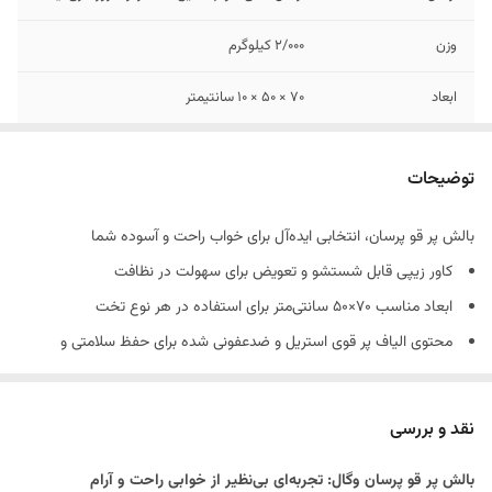
وزن
2/000 کیلوگرم
ابعاد
70 × 50 × 10 سانتیمتر
سطح نرمی
نرم
توضیحات
بالش پر قو پرسان، انتخابی ایده‌آل برای خواب راحت و آسوده شما
کاور زیپی قابل شستشو و تعویض برای سهولت در نظافت
ابعاد مناسب 70×50 سانتی‌متر برای استفاده در هر نوع تخت
محتوی الیاف پر قوی استریل و ضدعفونی شده برای حفظ سلامتی و
بهداشت
رویه از جنس پارچه تترون پلی‌استر آنتی باکتریال برای جلوگیری از رشد
نقد و بررسی
باکتری‌ها
بالش پر قو پرسان وگال: تجربه‌ای بی‌نظیر از خوابی راحت و آرام