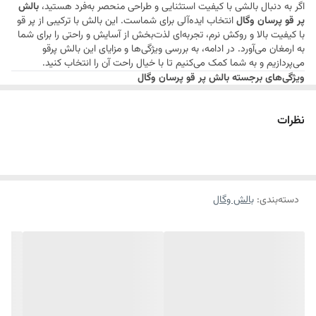
اگر به دنبال بالشی با کیفیت استثنایی و طراحی منحصر به‌فرد هستید،
بالش
پر قو پرسان وگال
انتخاب ایده‌آلی برای شماست. این بالش با ترکیبی از پر قو
با کیفیت بالا و روکش نرم، تجربه‌ای لذت‌بخش از آسایش و راحتی را برای شما
به ارمغان می‌آورد. در ادامه، به بررسی ویژگی‌ها و مزایای این بالش پرقو
می‌پردازیم و به شما کمک می‌کنیم تا با خیال راحت آن را انتخاب کنید.
ویژگی‌های برجسته بالش پر قو پرسان وگال
پر قو با کیفیت بالا:
این بالش از الیاف پر قو مرغوب ساخته شده است که نرمی و راحتی
نظرات
بی‌نظیری را برای سر و گردن شما فراهم می‌کند.
طراحی ارگونومیک:
طراحی منحصر به‌فرد این بالش، پشتیبانی بهینه از گردن و سر را تضمین
می‌کند و برای همه افراد با هر نوع حالت خوابی مناسب است.
آنتی‌باکتریال و ضد حساسیت:
بالش پرسان وگال از مواد ضدحساسیت ساخته شده است و از رشد باکتری
دسته‌بندی
:
بالش وگال
و قارچ جلوگیری می‌کند. این ویژگی آن را برای افراد مبتلا به آلرژی ایده‌آل
می‌کند.
روکش تترون پلی استر درجه یک:
روکش این بالش پر از جنس تترون پلی استر با کیفیت بالا است که قابل
شستشو بوده و به راحتی تمیز می‌شود. همچنین، کاور زیپی آن به حفظ
بهداشت و دوام بالش کمک می‌کند.
قیمت باورنکردنی:
با توجه به کیفیت استثنایی و مواد به‌کاررفته، قیمت این بالش بسیار