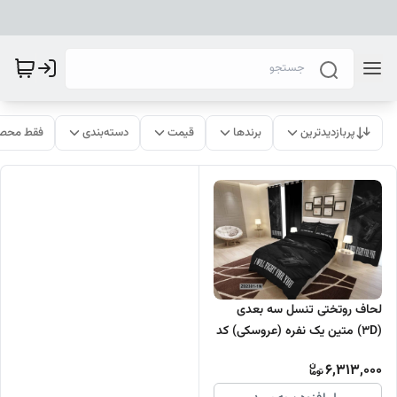
پربازدیدترین
برندها
قیمت
دسته‌بندی
فقط محصو
لحاف روتختی تنسل سه بعدی
(3D) متین یک نفره (عروسکی) کد
2301
6,313,000